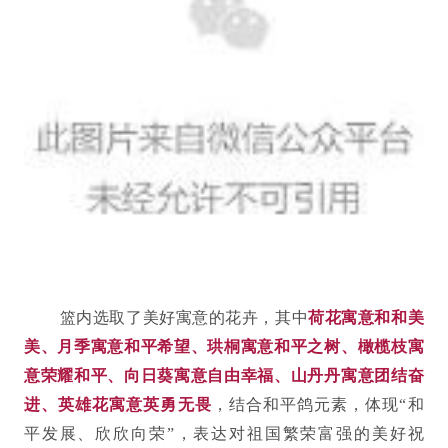
篮内选取了美好寓意的花卉，其中
荷花寓意和和美
美、月季寓意和平希望、珙桐寓意和平之树、橄榄枝寓
意荣耀和平、向日葵寓意自由幸福、山丹丹寓意团结奋
进、英雄花寓意英勇无畏
，结合和平鸽元素，体现“和
平发展、欣欣向荣”，表达对祖国繁荣富强的美好祝